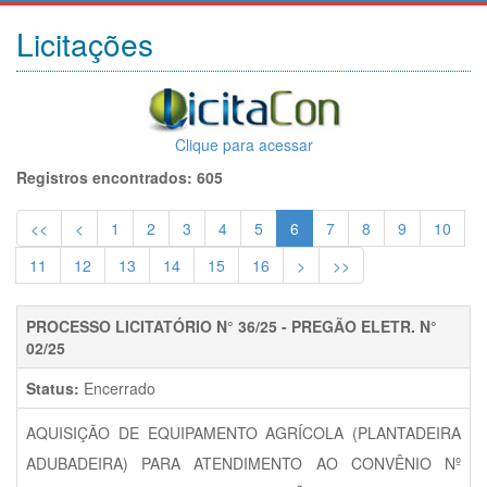
Licitações
Clique para acessar
Registros encontrados: 605
<<
<
1
2
3
4
5
6
7
8
9
10
11
12
13
14
15
16
>
>>
PROCESSO LICITATÓRIO N° 36/25 - PREGÃO ELETR. N°
02/25
Status:
Encerrado
AQUISIÇÃO DE EQUIPAMENTO AGRÍCOLA (PLANTADEIRA
ADUBADEIRA) PARA ATENDIMENTO AO CONVÊNIO Nº